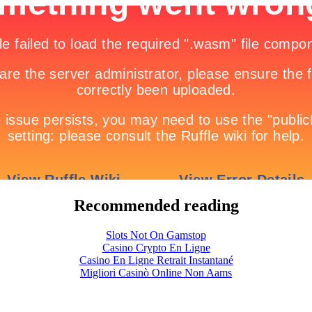
Recommended reading
Slots Not On Gamstop
Casino Crypto En Ligne
Casino En Ligne Retrait Instantané
Migliori Casinò Online Non Aams